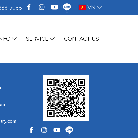
VN
888 5088
INFO
SERVICE
CONTACT US
m
com
stry.com