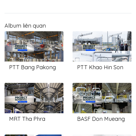
Album liên quan
PTT Bang Pakong
PTT Khao Hin Son
MRT Tha Phra
BASF Don Mueang