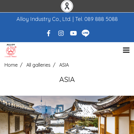
Alloy Industry Co., Ltd. | Tel.
089 888 5088
Home
All galleries
ASIA
ASIA