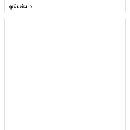
กล่าวเป็นการรับรองคุณภาพมาตราฐานการผลิต
ดูเพิ่มเติม
และส่งออก การมุ่งเน้นบริหารธุรกิจสู่สากล ส่งออก
สินค้าไทยไปยังตลาดโลก