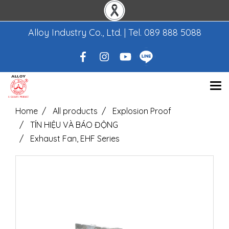
Alloy Industry Co., Ltd. | Tel.
089 888 5088
Home
All products
Explosion Proof
TÍN HIỆU VÀ BÁO ĐỘNG
Exhaust Fan, EHF Series