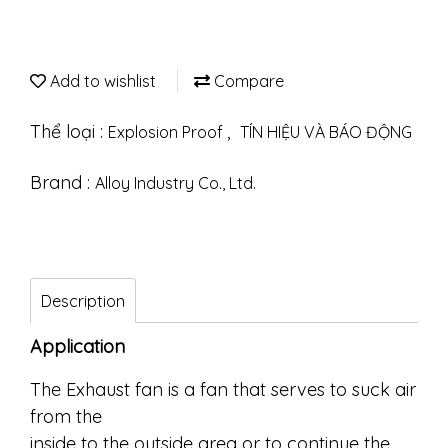
Add to wishlist
Compare
Thể loại :
,
Explosion Proof
TÍN HIỆU VÀ BÁO ĐỘNG
Brand :
Alloy Industry Co., Ltd.
Description
Application
The Exhaust fan is a fan that serves to suck air
from the
inside to the outside area or to continue the