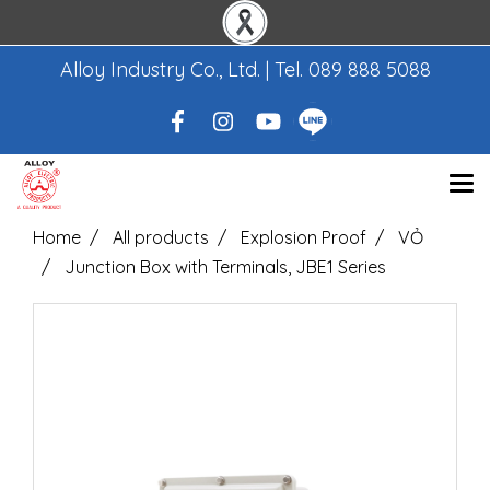
Alloy Industry Co., Ltd. | Tel.
089 888 5088
Home
All products
Explosion Proof
VỎ
Junction Box with Terminals, JBE1 Series