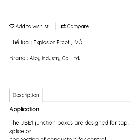
Add to wishlist
Compare
Thể loại :
,
Explosion Proof
VỎ
Brand :
Alloy Industry Co., Ltd.
Description
Application
The JBE1 junction boxes are designed for tap,
splice or
connecting of conductors for control,