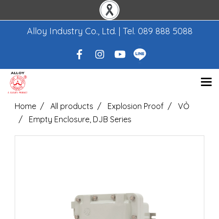
Alloy Industry Co., Ltd. | Tel.
089 888 5088
Home
All products
Explosion Proof
VỎ
Empty Enclosure, DJB Series