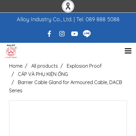
Alloy Industry Co., Ltd. | Tel.
089 888 5088
Home
All products
Explosion Proof
CÁP VÀ PHỤ KIỆN ỐNG
Barrier Cable Gland for Armoured Cable, DACB
Series