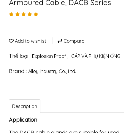
Armoured Cable, DACB Series
Add to wishlist
Compare
Thể loại :
,
Explosion Proof
CÁP VÀ PHỤ KIỆN ỐNG
Brand :
Alloy Industry Co., Ltd.
Description
Application
The DACB cable glands are suitable for used