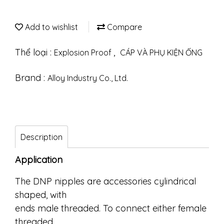
Add to wishlist
Compare
Thể loại :
,
Explosion Proof
CÁP VÀ PHỤ KIỆN ỐNG
Brand :
Alloy Industry Co., Ltd.
Description
Application
The DNP nipples are accessories cylindrical
shaped, with
ends male threaded. To connect either female
threaded