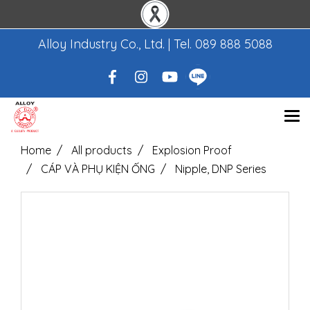
Alloy Industry Co., Ltd. | Tel.
089 888 5088
Home
All products
Explosion Proof
CÁP VÀ PHỤ KIỆN ỐNG
Nipple, DNP Series