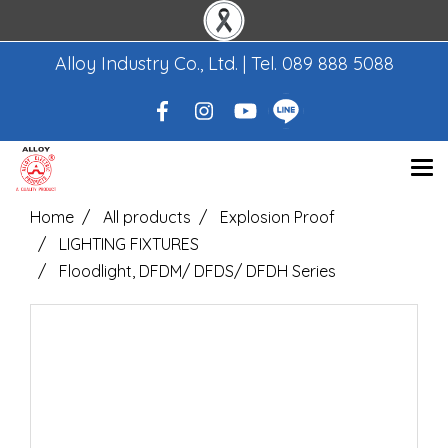
Alloy Industry Co., Ltd. | Tel.
089 888 5088
Home
All products
Explosion Proof
LIGHTING FIXTURES
Floodlight, DFDM/ DFDS/ DFDH Series