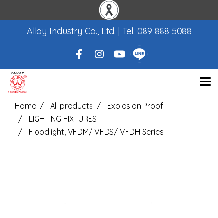
Alloy Industry Co., Ltd. | Tel.
089 888 5088
Home
All products
Explosion Proof
LIGHTING FIXTURES
Floodlight, VFDM/ VFDS/ VFDH Series