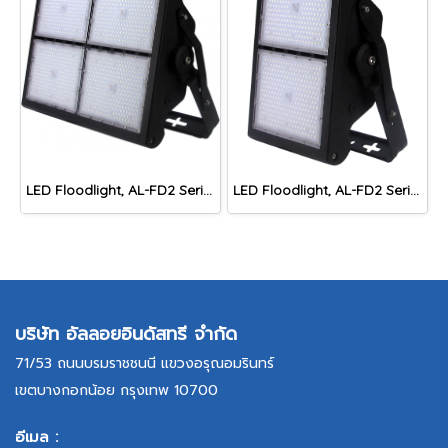
LED Floodlight, AL-FD2 Series TH-4
LED Floodlight, AL-FD2 Series TH-2
บริษัท อัลลอยอินดัสทรี จำกัด
71/53 ถนนบรมราชชนนี แขวงอรุณอมรินทร์
เขตบางกอกน้อย กรุงเทพ 10700
อีเมล :