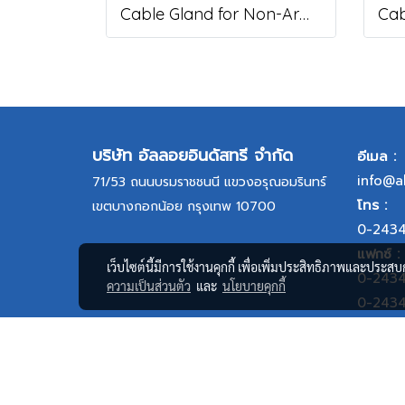
Cable Gland for Non-Armoured Cable, DNA Series
บริษัท อัลลอยอินดัสทรี จำกัด
อีเมล :
info@a
71/53 ถนนบรมราชชนนี แขวงอรุณอมรินทร์
โทร :
เขตบางกอกน้อย กรุงเทพ 10700
0-243
แฟกซ์ :
เว็บไซต์นี้มีการใช้งานคุกกี้ เพื่อเพิ่มประสิทธิภาพและประส
0-243
ความเป็นส่วนตัว
และ
นโยบายคุกกี้
0-243