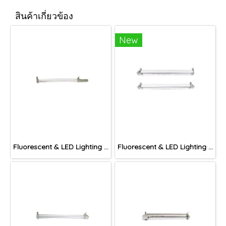
สินค้าเกี่ยวข้อง
New
Fluorescent & LED Lighting Fixture, DFP-C Series (Capsule end cap)
Fluorescent & LED Lighting Fixture, DFP1-S Series (Short end cap)