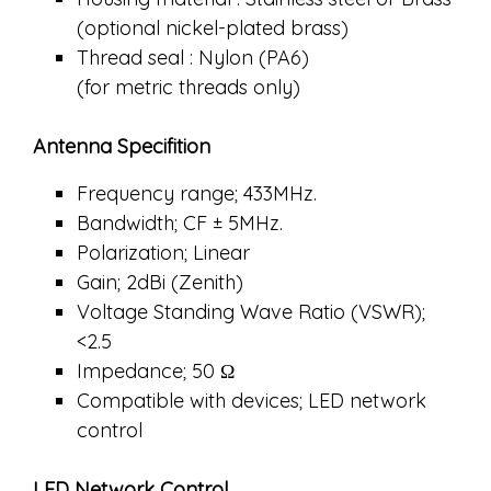
(optional nickel-plated brass)
Thread seal : Nylon (PA6)
(for metric threads only)
Antenna Specifition
Frequency range; 433MHz.
Bandwidth; CF ± 5MHz.
Polarization; Linear
Gain; 2dBi (Zenith)
Voltage Standing Wave Ratio (VSWR);
<2.5
Impedance; 50 Ω
Compatible with devices; LED network
control
LED Network Control