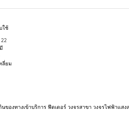
บใช้
 22
มี
ย
หลี่ยม
ินของทางเข้าบริการ ฟีดเดอร์ วงจรสาขา วงจรไฟฟ้าแสงส