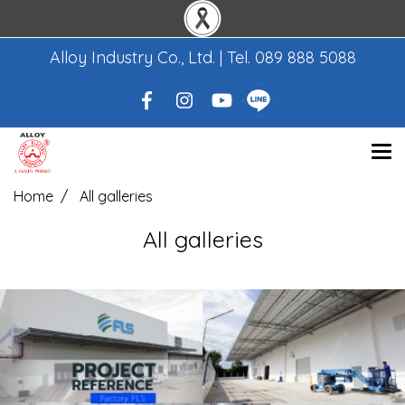
Alloy Industry Co., Ltd. | Tel.
089 888 5088
Home
All galleries
All galleries