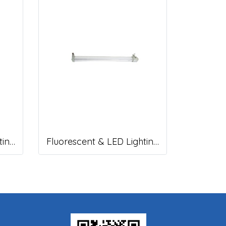
Fluorescent & LED Lighting Fixture, DFP1-S Series (Short end cap)
Fluorescent & LED Lighting Fixture, DFP-S Series (Short end cap)