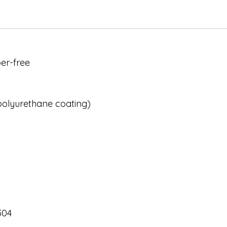
er-free
 polyurethane coating)
304