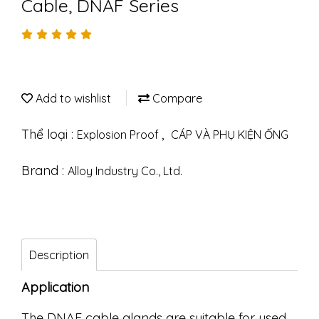
Cable, DNAF Series
Add to wishlist
Compare
Thể loại :
,
Explosion Proof
CÁP VÀ PHỤ KIỆN ỐNG
Brand :
Alloy Industry Co., Ltd.
Description
Application
The DNAF cable glands are suitable for used