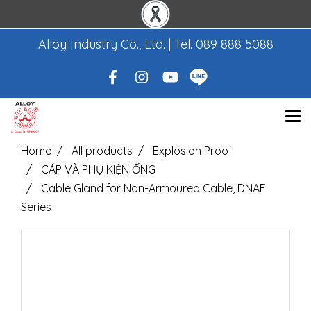
Alloy Industry Co., Ltd. | Tel.
089 888 5088
Home
All products
Explosion Proof
CÁP VÀ PHỤ KIỆN ỐNG
Cable Gland for Non-Armoured Cable, DNAF
Series