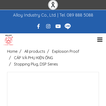
Alloy Industry Co., Ltd. | Tel.
089 888 5088
Home
All products
Explosion Proof
CÁP VÀ PHỤ KIỆN ỐNG
Stopping Plug, DSP Series