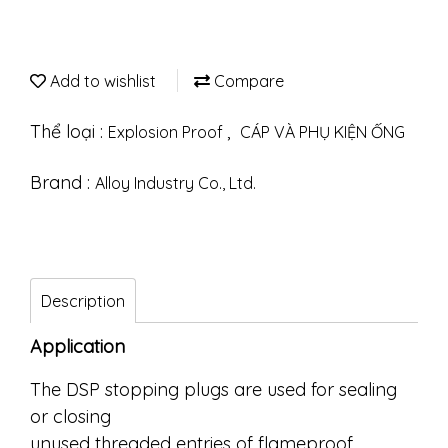
Add to wishlist
Compare
Thể loại :
,
Explosion Proof
CÁP VÀ PHỤ KIỆN ỐNG
Brand :
Alloy Industry Co., Ltd.
Description
Application
The DSP stopping plugs are used for sealing
or closing
unused threaded entries of flameproof